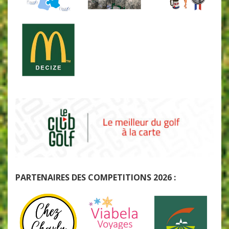
PARTENAIRES DES COMPETITIONS 2026 :