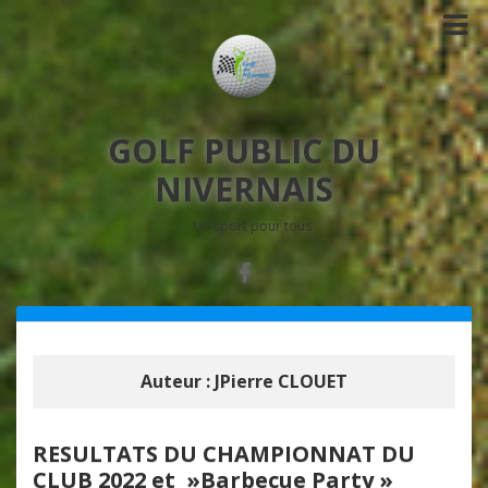
GOLF PUBLIC DU
NIVERNAIS
Un sport pour tous
Auteur :
JPierre CLOUET
RESULTATS DU CHAMPIONNAT DU
CLUB 2022 et »Barbecue Party »