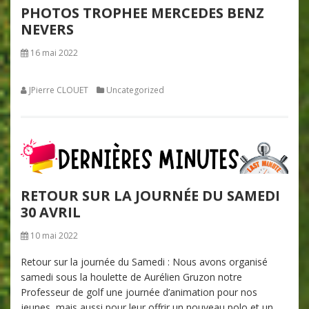
PHOTOS TROPHEE MERCEDES BENZ
NEVERS
16 mai 2022
JPierre CLOUET
Uncategorized
RETOUR SUR LA JOURNÉE DU SAMEDI
30 AVRIL
10 mai 2022
Retour sur la journée du Samedi : Nous avons organisé
samedi sous la houlette de Aurélien Gruzon notre
Professeur de golf une journée d’animation pour nos
jeunes, mais aussi pour leur offrir un nouveau polo et un