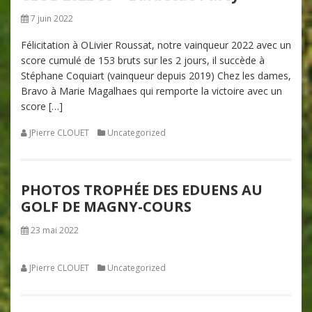
7 juin 2022
Félicitation à OLivier Roussat, notre vainqueur 2022 avec un
score cumulé de 153 bruts sur les 2 jours, il succède à
Stéphane Coquiart (vainqueur depuis 2019) Chez les dames,
Bravo à Marie Magalhaes qui remporte la victoire avec un
score […]
JPierre CLOUET
Uncategorized
PHOTOS TROPHÉE DES EDUENS AU
GOLF DE MAGNY-COURS
23 mai 2022
JPierre CLOUET
Uncategorized