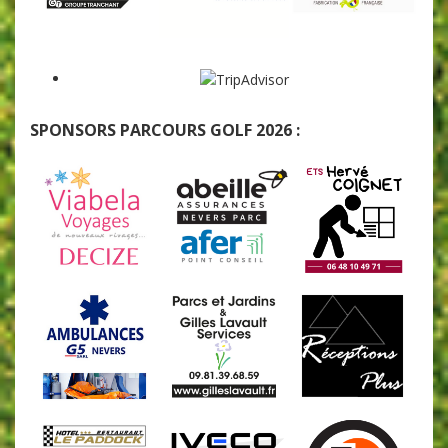
SPONSORS PARCOURS GOLF 2026 :