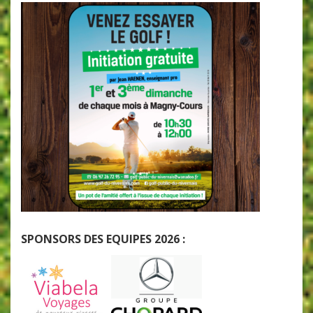
SPONSORS DES EQUIPES 2026 :