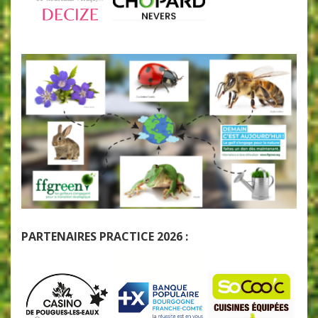
PARTENAIRES PRACTICE 2026 :