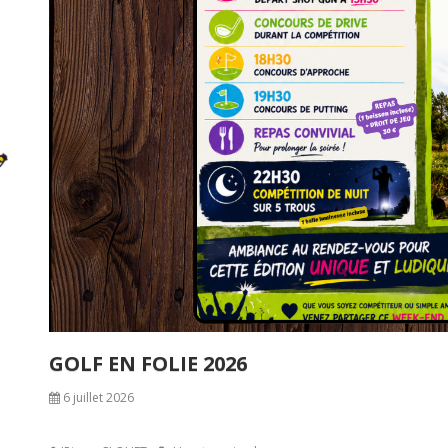
GOLF EN FOLIE 2026
6 juillet 2026