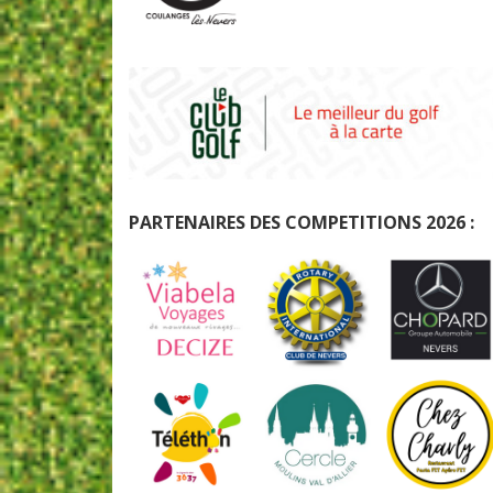
PARTENAIRES DES COMPETITIONS 2026 :