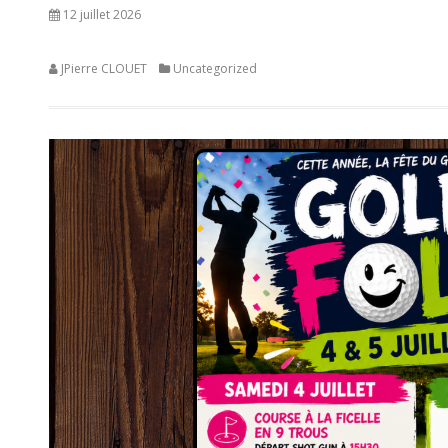
12 juillet 2026
JPierre CLOUET
Uncategorized