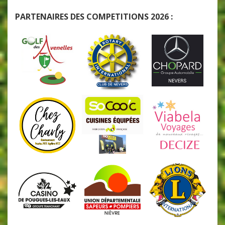
PARTENAIRES DES COMPETITIONS 2026 :