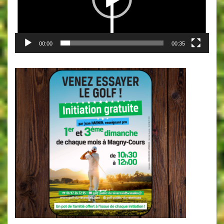
00:00
00:35