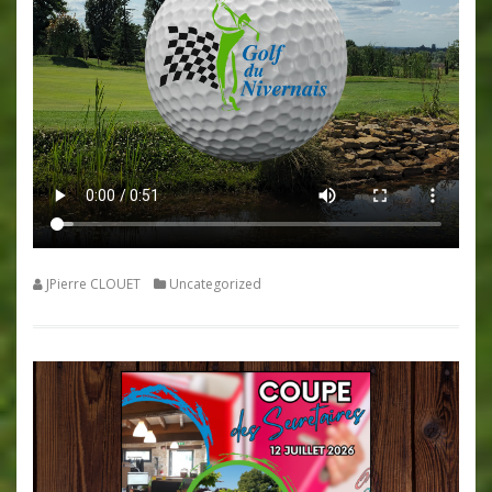
JPierre CLOUET
Uncategorized