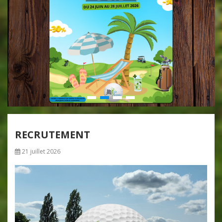
RECRUTEMENT
21 juillet 2026