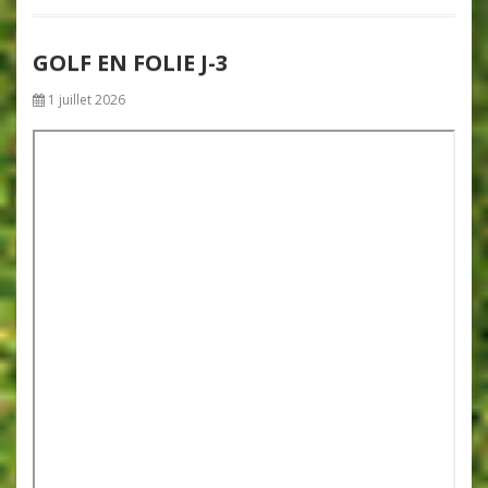
GOLF EN FOLIE J-3
1 juillet 2026