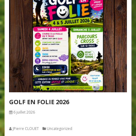
GOLF EN FOLIE 2026
6 juillet 2026
JPierre CLOUET
Uncategorized