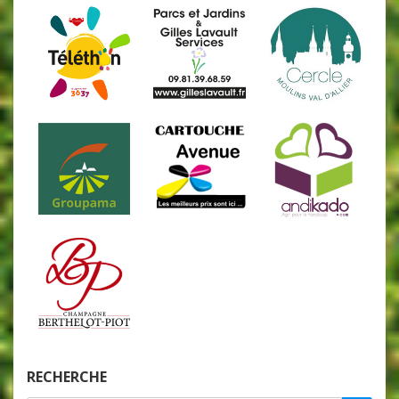
RECHERCHE