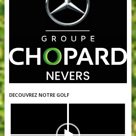
DECOUVREZ NOTRE GOLF
Lecteur
vidéo