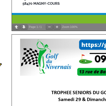
Page
1
/
1
Zoom
100%