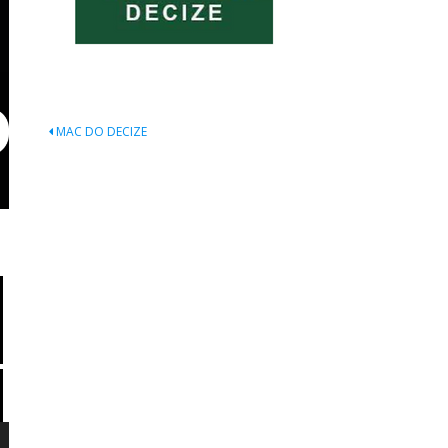
Navigation
MAC DO DECIZE
de
l’article