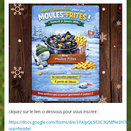
cliquez sur le lien ci-dessous pour vous inscrire :
https://docs.google.com/forms/d/e/1FAIpQLSf2IC3QMf9e2H7r
usp=header