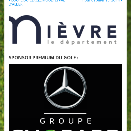
Navigation
COUPE DU CERCLE MOULINS VAL
Pour débuter au Golf !!
D’ALLIER
de
l’article
SPONSOR PREMIUM DU GOLF :