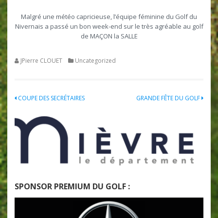
Malgré une météo capricieuse, l’équipe féminine du Golf du
Nivernais a passé un bon week-end sur le très agréable au golf
de MAÇON la SALLE
JPierre CLOUET
Uncategorized
Navigation
COUPE DES SECRÉTAIRES
GRANDE FÊTE DU GOLF
de
l’article
SPONSOR PREMIUM DU GOLF :