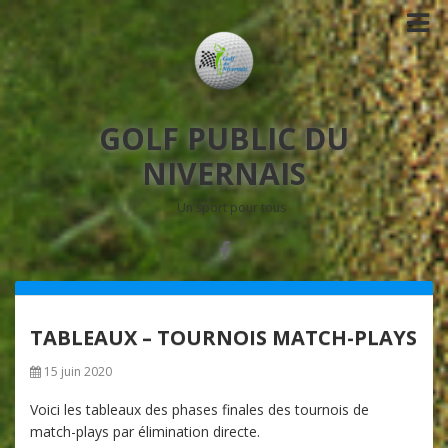
GOLF PUBLIC DU
NIVERNAIS
Un sport pour tous
TABLEAUX – TOURNOIS MATCH-PLAYS
15 juin 2020
Voici les tableaux des phases finales des tournois de
match-plays par élimination directe.