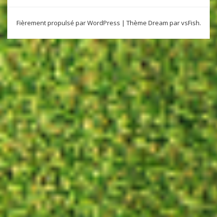
Fièrement propulsé par WordPress
|
Thème Dream par
vsFish
.