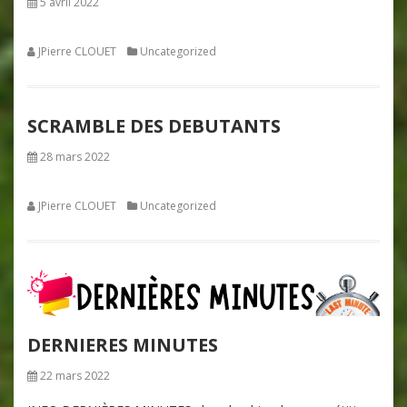
5 avril 2022
JPierre CLOUET
Uncategorized
SCRAMBLE DES DEBUTANTS
28 mars 2022
JPierre CLOUET
Uncategorized
DERNIERES MINUTES
22 mars 2022