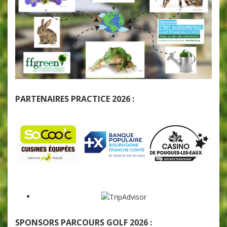
PARTENAIRES PRACTICE 2026 :
SPONSORS PARCOURS GOLF 2026 :