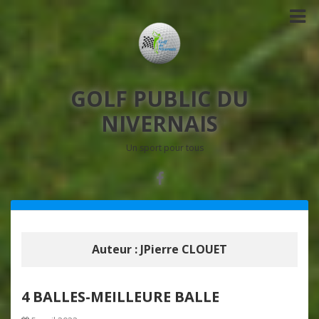
GOLF PUBLIC DU
NIVERNAIS
Un sport pour tous
Auteur :
JPierre CLOUET
4 BALLES-MEILLEURE BALLE